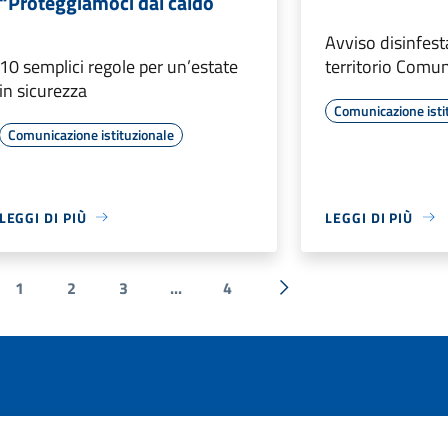
“Proteggiamoci dal caldo
Avviso disinfest
10 semplici regole per un’estate
territorio Comu
in sicurezza
Comunicazione isti
Comunicazione istituzionale
LEGGI DI PIÙ
LEGGI DI PIÙ
1
2
3
...
4
a precedente
Successiva »