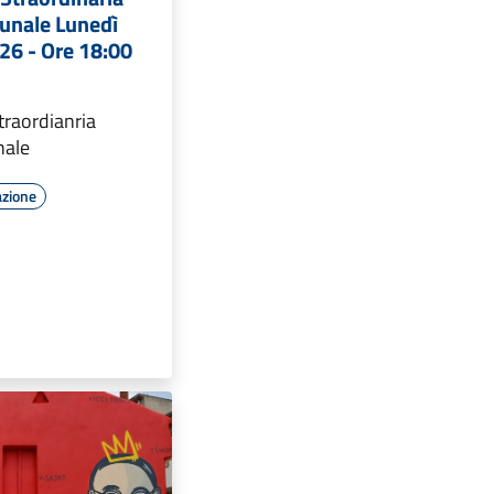
unale Lunedì
26 - Ore 18:00
raordianria
nale
azione