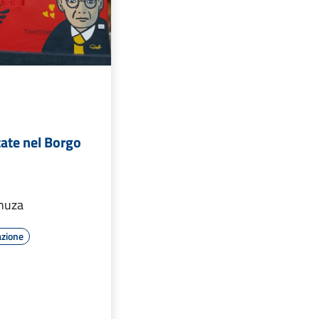
ate nel Borgo
dhuza
azione