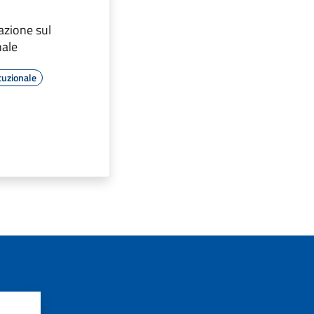
azione sul
nale
tuzionale