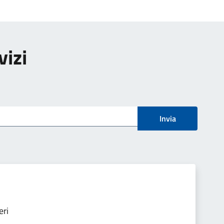
vizi
Invia
eri