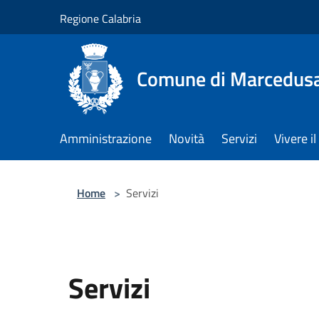
Salta al contenuto principale
Regione Calabria
Comune di Marcedus
Amministrazione
Novità
Servizi
Vivere 
Home
>
Servizi
Servizi