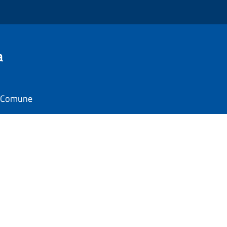
a
il Comune