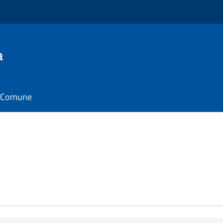
a
il Comune