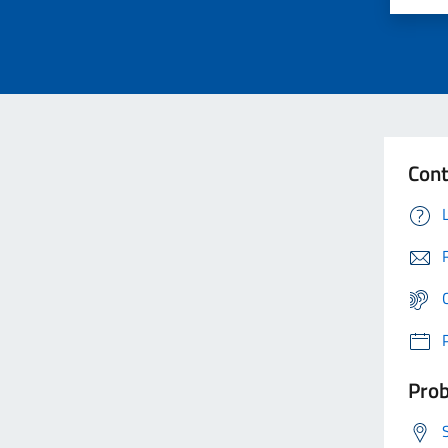
Cont
Prob