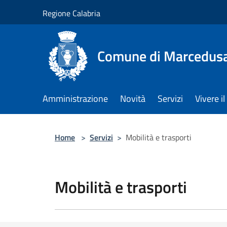
Salta al contenuto principale
Regione Calabria
Comune di Marcedus
Amministrazione
Novità
Servizi
Vivere 
Home
>
Servizi
>
Mobilità e trasporti
Mobilità e trasporti