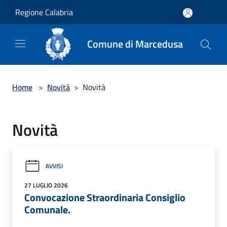
Salta al contenuto principale
Regione Calabria
Comune di Marcedusa
Home
>
Novità
>
Novità
Novità
AVVISI
27 LUGLIO 2026
Convocazione Straordinaria Consiglio
Comunale.