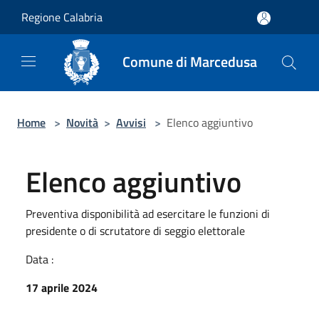
Salta al contenuto principale
Regione Calabria
Comune di Marcedusa
Home
>
Novità
>
Avvisi
>
Elenco aggiuntivo
Elenco aggiuntivo
Preventiva disponibilità ad esercitare le funzioni di
presidente o di scrutatore di seggio elettorale
Data :
17 aprile 2024