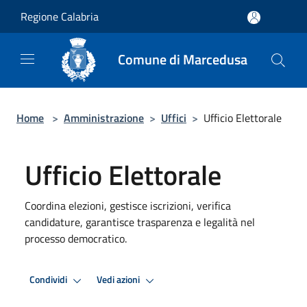
Salta al contenuto principale
Regione Calabria
Comune di Marcedusa
Home
>
Amministrazione
>
Uffici
>
Ufficio Elettorale
Ufficio Elettorale
Coordina elezioni, gestisce iscrizioni, verifica
candidature, garantisce trasparenza e legalità nel
processo democratico.
Condividi
Vedi azioni