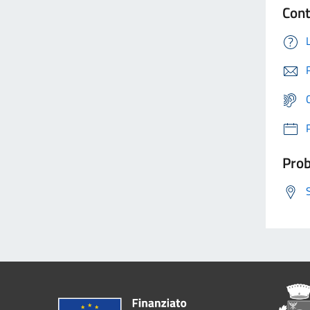
Cont
Prob