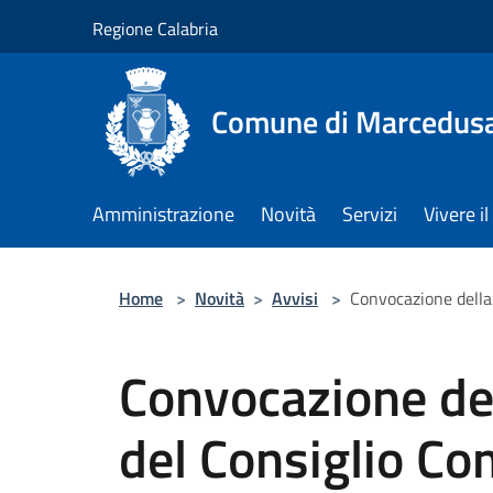
Salta al contenuto principale
Regione Calabria
Comune di Marcedus
Amministrazione
Novità
Servizi
Vivere 
Home
>
Novità
>
Avvisi
>
Convocazione della
Convocazione de
del Consiglio C