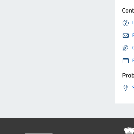
Cont
Prob