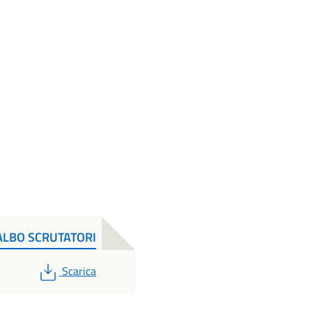
ALBO SCRUTATORI
PDF
Scarica