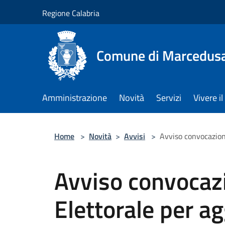
Salta al contenuto principale
Regione Calabria
Comune di Marcedus
Amministrazione
Novità
Servizi
Vivere 
Home
>
Novità
>
Avvisi
>
Avviso convocazion
Avviso convoca
Elettorale per a