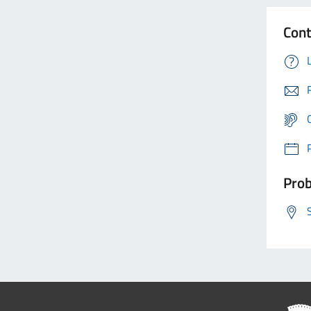
Cont
Prob