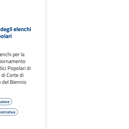
degli elenchi
polari
enchi per la
giornamento
dici Popolari di
 di Corte di
o del Biennio
azione
istrativa