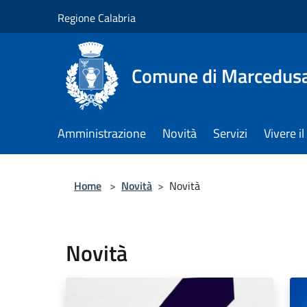
Salta al contenuto principale
Regione Calabria
Comune di Marcedus
Amministrazione
Novità
Servizi
Vivere 
Home
>
Novità
>
Novità
Novità