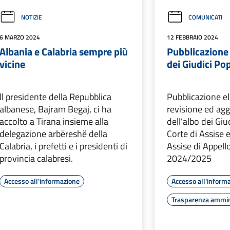
NOTIZIE
COMUNICATI
6 MARZO 2024
12 FEBBRAIO 2024
Albania e Calabria sempre più
Pubblicazione 
vicine
dei Giudici Po
ll presidente della Repubblica
Pubblicazione el
albanese, Bajram Begaj, ci ha
revisione ed ag
accolto a Tirana insieme alla
dell’albo dei Giu
delegazione arbëreshë della
Corte di Assise e
Calabria, i prefetti e i presidenti di
Assise di Appell
provincia calabresi.
2024/2025
Accesso all'informazione
Accesso all'inform
Trasparenza ammin