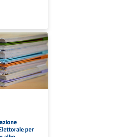
azione
lettorale per
o albo