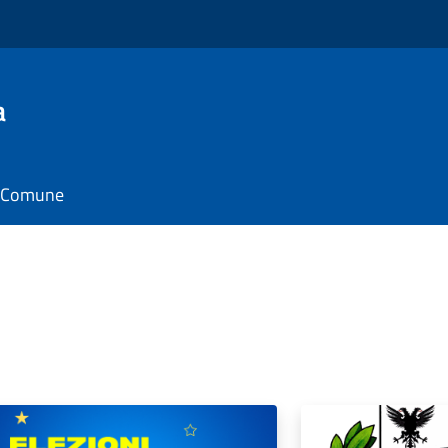
a
il Comune