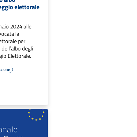
eggio elettorale
naio 2024 alle
vocata la
ttorale per
dell’albo degli
gio Elettorale.
azione