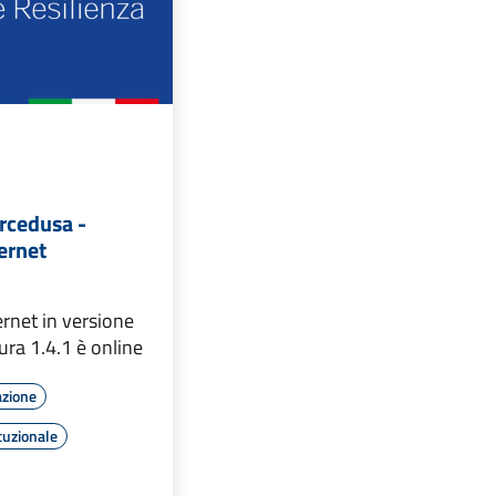
rcedusa -
ernet
ernet in versione
ra 1.4.1 è online
azione
tuzionale