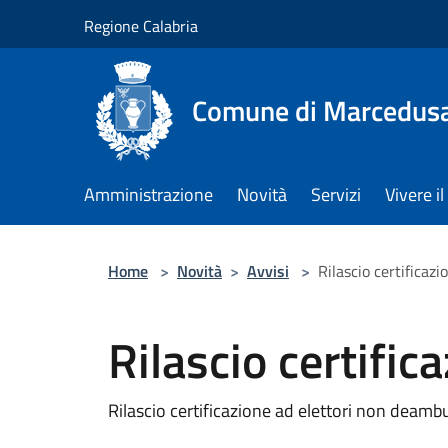
Salta al contenuto principale
Regione Calabria
Comune di Marcedus
Amministrazione
Novità
Servizi
Vivere 
Home
>
Novità
>
Avvisi
>
Rilascio certificazi
Rilascio certific
Rilascio certificazione ad elettori non deamb