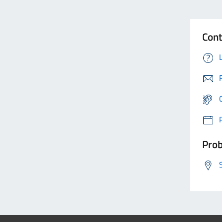
Cont
Prob