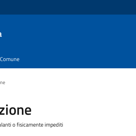
a
il Comune
one
azione
ulanti o fisicamente impediti