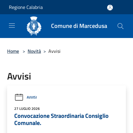
Salta al contenuto principale
Regione Calabria
Comune di Marcedusa
Home
>
Novità
>
Avvisi
Avvisi
AVVISI
27 LUGLIO 2026
Convocazione Straordinaria Consiglio
Comunale.