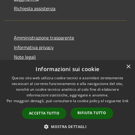
Richiesta assistenza
Amministrazione trasparente
Informativa privacy
Note legali
×
Dichiarazione di accessibilità
Informazioni sui cookie
Questo sito web utilizza cookie tecnici e assimilati strettamente
necessari al corretto funzionamento e alla navigazione del sito,
nonché un cookie tecnico analitico al solo fine di elaborare
informazioni statistiche, aggregate e anonime.
RSS
Copyright © 2026 • Comune di
Per maggiori dettagli, può consultare la cookie policy al seguente
link
Accessibilità
Marcedusa • Powered by
Privacy
Municipium
Accesso
•
RIFIUTA TUTTO
ACCETTA TUTTO
Cookie
redazione
Mappa del sito
MOSTRA DETTAGLI