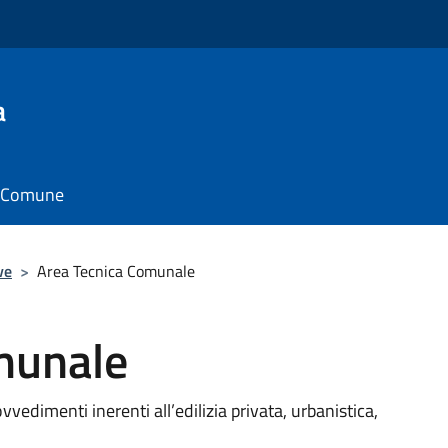
a
il Comune
ve
>
Area Tecnica Comunale
munale
vvedimenti inerenti all’edilizia privata, urbanistica,