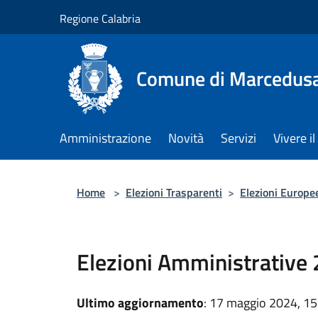
Salta al contenuto principale
Regione Calabria
Comune di Marcedus
Amministrazione
Novità
Servizi
Vivere 
Home
>
Elezioni Trasparenti
>
Elezioni Europ
Elezioni Amministrative
Ultimo aggiornamento
: 17 maggio 2024, 15