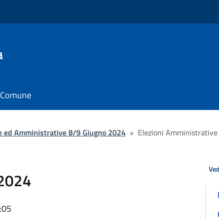
a
il Comune
ee ed Amministrative 8/9 Giugno 2024
>
Elezioni Amministrativ
Ved
 2024
:05