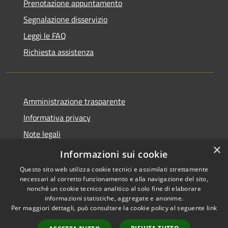
Prenotazione appuntamento
Segnalazione disservizio
Leggi le FAQ
Richiesta assistenza
Amministrazione trasparente
Informativa privacy
Note legali
×
Dichiarazione di accessibilità
Informazioni sui cookie
Questo sito web utilizza cookie tecnici e assimilati strettamente
necessari al corretto funzionamento e alla navigazione del sito,
nonché un cookie tecnico analitico al solo fine di elaborare
informazioni statistiche, aggregate e anonime.
RSS
Copyright © 2026 • Comune di
Per maggiori dettagli, può consultare la cookie policy al seguente
link
Accessibilità
Marcedusa • Powered by
Privacy
Municipium
Accesso
•