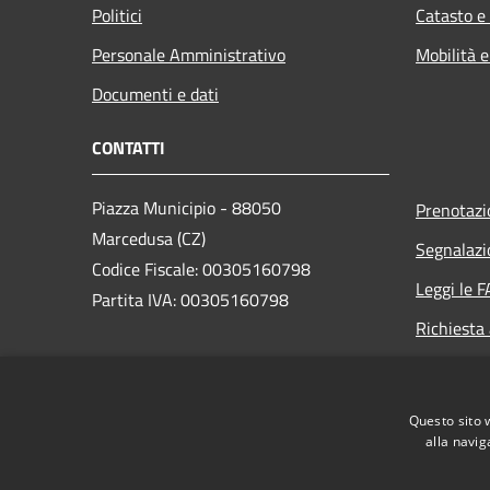
Politici
Catasto e
Personale Amministrativo
Mobilità e
Documenti e dati
CONTATTI
Piazza Municipio - 88050
Prenotaz
Marcedusa (CZ)
Segnalazi
Codice Fiscale: 00305160798
Leggi le 
Partita IVA: 00305160798
Richiesta
PEC:
protocollo.marcedusa@asmepec.it
Questo sito 
Centralino Unico: +39 0961 932010
alla navig