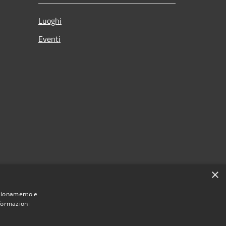
Luoghi
Eventi
×
nzionamento e
nformazioni