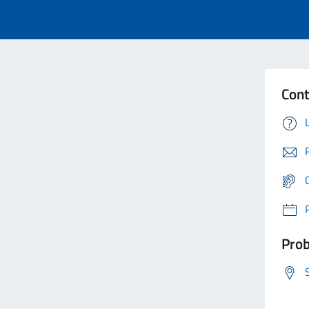
Cont
Prob