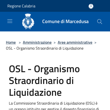
Salta al contenuto principale
Regione Calabria
Comune di Marcedusa
Home
>
Amministrazione
>
Aree amministrative
>
OSL - Organismo Straordinario di Liquidazione
OSL - Organismo
Straordinario di
Liquidazione
La Commissione Straordinaria di Liquidazione (OSL) è
un organo istituito per gestire il dissesto finanziario di