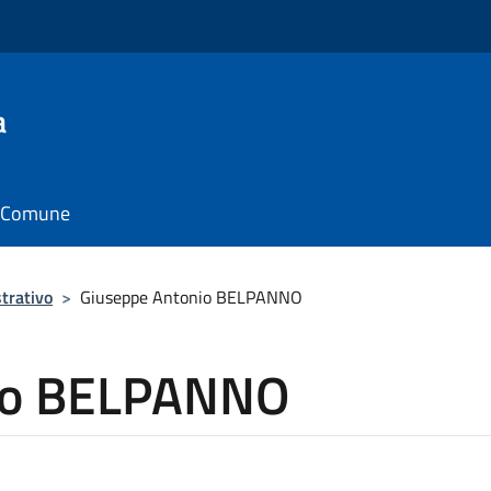
a
il Comune
trativo
>
Giuseppe Antonio BELPANNO
io BELPANNO