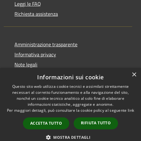
Leggi le FAQ
Richiesta assistenza
Amministrazione trasparente
Informativa privacy
Note legali
×
Dichiarazione di accessibilità
Informazioni sui cookie
Questo sito web utilizza cookie tecnici e assimilati strettamente
necessari al corretto funzionamento e alla navigazione del sito,
nonché un cookie tecnico analitico al solo fine di elaborare
informazioni statistiche, aggregate e anonime.
RSS
Copyright © 2026 • Comune di
Per maggiori dettagli, può consultare la cookie policy al seguente
link
Accessibilità
Marcedusa • Powered by
Privacy
Municipium
Accesso
•
RIFIUTA TUTTO
ACCETTA TUTTO
Cookie
redazione
Mappa del sito
MOSTRA DETTAGLI