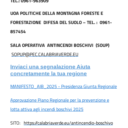
TEL.: 0961-963909
UOA POLITICHE DELLA MONTAGNA FORESTE E
FORESTAZIONE
DIFESA DEL SUOLO – TEL. :
0961-
857454
SALA OPERATIVA
ANTINCENDI BOSCHIVI
(SOUP)
SOPUP@PEC.CALABRIAVERDE.EU
Inviaci una segnalazione Aiuta
concretamente la tua regione
MANIFESTO_AIB_2025 - Presidenza Giunta Regionale
Approvazione Piano Regionale per la prevenzione e
lotta attiva agli incendi boschivi 2025
SITO:
https://calabriaverde.eu/antincendio-boschivo