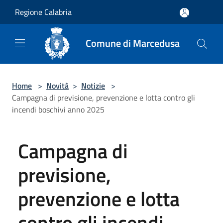
Salta al contenuto principale
Regione Calabria
Comune di Marcedusa
Home
>
Novità
>
Notizie
>
Campagna di previsione, prevenzione e lotta contro gli
incendi boschivi anno 2025
Campagna di
previsione,
prevenzione e lotta
contro gli incendi