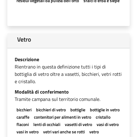
residui vegetali da pulizia dell'orto
sfalci d'erba e siepe
Vetro
Descrizione
Rientrano in questa definizione tutti i tipi di
bottiglia di vetro oltre a vasetti, bicchieri, vetri rotti
e cristallo.
Modalità di conferimento
Tramite campana sul territorio comunale.
bicchieri
bicchieri di vetro
bottiglie
bottiglie in vetro
caraffe
contenitori per alimenti in vetro
cristallo
flaconi
lenti di occhiali
vasetti di vetro
vasi di vetro
vasi in vetro
vetri vari anche se rotti
vetro