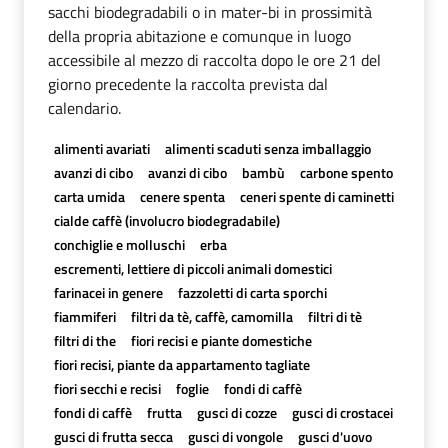
sacchi biodegradabili o in mater-bi in prossimità
della propria abitazione e comunque in luogo
accessibile al mezzo di raccolta dopo le ore 21 del
giorno precedente la raccolta prevista dal
calendario.
alimenti avariati
alimenti scaduti senza imballaggio
avanzi di cibo
avanzi di cibo
bambù
carbone spento
carta umida
cenere spenta
ceneri spente di caminetti
cialde caffè (involucro biodegradabile)
conchiglie e molluschi
erba
escrementi, lettiere di piccoli animali domestici
farinacei in genere
fazzoletti di carta sporchi
fiammiferi
filtri da tè, caffè, camomilla
filtri di tè
filtri di the
fiori recisi e piante domestiche
fiori recisi, piante da appartamento tagliate
fiori secchi e recisi
foglie
fondi di caffè
fondi di caffè
frutta
gusci di cozze
gusci di crostacei
gusci di frutta secca
gusci di vongole
gusci d'uovo