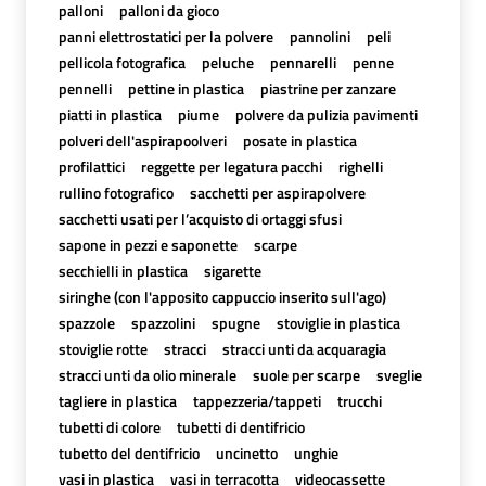
palloni
palloni da gioco
panni elettrostatici per la polvere
pannolini
peli
pellicola fotografica
peluche
pennarelli
penne
pennelli
pettine in plastica
piastrine per zanzare
piatti in plastica
piume
polvere da pulizia pavimenti
polveri dell'aspirapoolveri
posate in plastica
profilattici
reggette per legatura pacchi
righelli
rullino fotografico
sacchetti per aspirapolvere
sacchetti usati per l’acquisto di ortaggi sfusi
sapone in pezzi e saponette
scarpe
secchielli in plastica
sigarette
siringhe (con l'apposito cappuccio inserito sull'ago)
spazzole
spazzolini
spugne
stoviglie in plastica
stoviglie rotte
stracci
stracci unti da acquaragia
stracci unti da olio minerale
suole per scarpe
sveglie
tagliere in plastica
tappezzeria/tappeti
trucchi
tubetti di colore
tubetti di dentifricio
tubetto del dentifricio
uncinetto
unghie
vasi in plastica
vasi in terracotta
videocassette