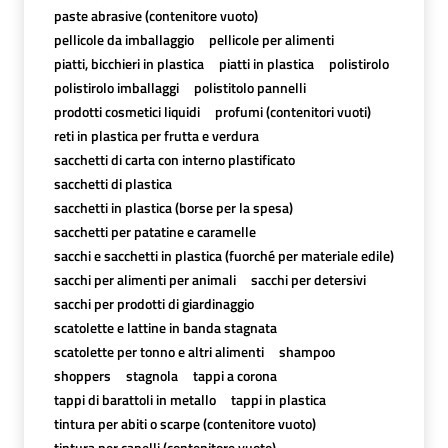
paste abrasive (contenitore vuoto)
pellicole da imballaggio
pellicole per alimenti
piatti, bicchieri in plastica
piatti in plastica
polistirolo
polistirolo imballaggi
polistitolo pannelli
prodotti cosmetici liquidi
profumi (contenitori vuoti)
reti in plastica per frutta e verdura
sacchetti di carta con interno plastificato
sacchetti di plastica
sacchetti in plastica (borse per la spesa)
sacchetti per patatine e caramelle
sacchi e sacchetti in plastica (fuorché per materiale edile)
sacchi per alimenti per animali
sacchi per detersivi
sacchi per prodotti di giardinaggio
scatolette e lattine in banda stagnata
scatolette per tonno e altri alimenti
shampoo
shoppers
stagnola
tappi a corona
tappi di barattoli in metallo
tappi in plastica
tintura per abiti o scarpe (contenitore vuoto)
tintura per capelli (contenitore vuoto)