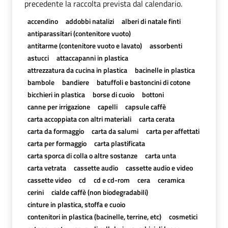
precedente la raccolta prevista dal calendario.
accendino
addobbi natalizi
alberi di natale finti
antiparassitari (contenitore vuoto)
antitarme (contenitore vuoto e lavato)
assorbenti
astucci
attaccapanni in plastica
attrezzatura da cucina in plastica
bacinelle in plastica
bambole
bandiere
batuffoli e bastoncini di cotone
bicchieri in plastica
borse di cuoio
bottoni
canne per irrigazione
capelli
capsule caffè
carta accoppiata con altri materiali
carta cerata
carta da formaggio
carta da salumi
carta per affettati
carta per formaggio
carta plastificata
carta sporca di colla o altre sostanze
carta unta
carta vetrata
cassette audio
cassette audio e video
cassette video
cd
cd e cd-rom
cera
ceramica
cerini
cialde caffè (non biodegradabili)
cinture in plastica, stoffa e cuoio
contenitori in plastica (bacinelle, terrine, etc)
cosmetici