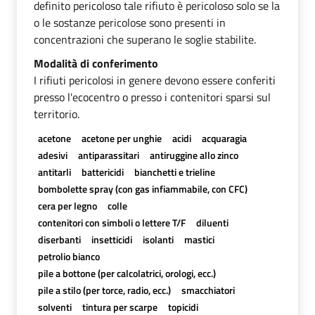
definito pericoloso tale rifiuto è pericoloso solo se la
o le sostanze pericolose sono presenti in
concentrazioni che superano le soglie stabilite.
Modalità di conferimento
I rifiuti pericolosi in genere devono essere conferiti
presso l'ecocentro o presso i contenitori sparsi sul
territorio.
acetone
acetone per unghie
acidi
acquaragia
adesivi
antiparassitari
antiruggine allo zinco
antitarli
battericidi
bianchetti e trieline
bombolette spray (con gas infiammabile, con CFC)
cera per legno
colle
contenitori con simboli o lettere T/F
diluenti
diserbanti
insetticidi
isolanti
mastici
petrolio bianco
pile a bottone (per calcolatrici, orologi, ecc.)
pile a stilo (per torce, radio, ecc.)
smacchiatori
solventi
tintura per scarpe
topicidi