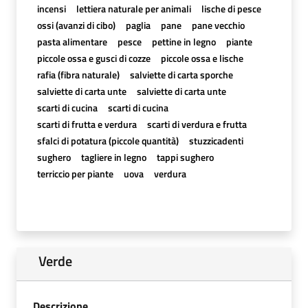
incensi
lettiera naturale per animali
lische di pesce
ossi (avanzi di cibo)
paglia
pane
pane vecchio
pasta alimentare
pesce
pettine in legno
piante
piccole ossa e gusci di cozze
piccole ossa e lische
rafia (fibra naturale)
salviette di carta sporche
salviette di carta unte
salviette di carta unte
scarti di cucina
scarti di cucina
scarti di frutta e verdura
scarti di verdura e frutta
sfalci di potatura (piccole quantità)
stuzzicadenti
sughero
tagliere in legno
tappi sughero
terriccio per piante
uova
verdura
Verde
Descrizione