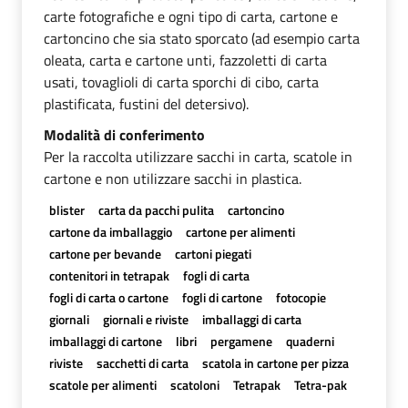
carte fotografiche e ogni tipo di carta, cartone e
cartoncino che sia stato sporcato (ad esempio carta
oleata, carta e cartone unti, fazzoletti di carta
usati, tovaglioli di carta sporchi di cibo, carta
plastificata, fustini del detersivo).
Modalità di conferimento
Per la raccolta utilizzare sacchi in carta, scatole in
cartone e non utilizzare sacchi in plastica.
blister
carta da pacchi pulita
cartoncino
cartone da imballaggio
cartone per alimenti
cartone per bevande
cartoni piegati
contenitori in tetrapak
fogli di carta
fogli di carta o cartone
fogli di cartone
fotocopie
giornali
giornali e riviste
imballaggi di carta
imballaggi di cartone
libri
pergamene
quaderni
riviste
sacchetti di carta
scatola in cartone per pizza
scatole per alimenti
scatoloni
Tetrapak
Tetra-pak