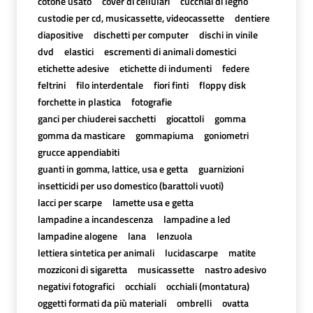
cotone usato
cover di cellulari
cucchiai di legno
custodie per cd, musicassette, videocassette
dentiere
diapositive
dischetti per computer
dischi in vinile
dvd
elastici
escrementi di animali domestici
etichette adesive
etichette di indumenti
federe
feltrini
filo interdentale
fiori finti
floppy disk
forchette in plastica
fotografie
ganci per chiuderei sacchetti
giocattoli
gomma
gomma da masticare
gommapiuma
goniometri
grucce appendiabiti
guanti in gomma, lattice, usa e getta
guarnizioni
insetticidi per uso domestico (barattoli vuoti)
lacci per scarpe
lamette usa e getta
lampadine a incandescenza
lampadine a led
lampadine alogene
lana
lenzuola
lettiera sintetica per animali
lucidascarpe
matite
mozziconi di sigaretta
musicassette
nastro adesivo
negativi fotografici
occhiali
occhiali (montatura)
oggetti formati da più materiali
ombrelli
ovatta