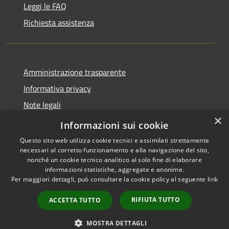
Leggi le FAQ
Richiesta assistenza
Amministrazione trasparente
Informativa privacy
Note legali
×
Dichiarazione di accessibilità
Informazioni sui cookie
Questo sito web utilizza cookie tecnici e assimilati strettamente
necessari al corretto funzionamento e alla navigazione del sito,
nonché un cookie tecnico analitico al solo fine di elaborare
informazioni statistiche, aggregate e anonime.
RSS
Copyright © 2026 • Comune di
Per maggiori dettagli, può consultare la cookie policy al seguente
link
Accessibilità
Marcedusa • Powered by
Privacy
Municipium
Accesso
•
RIFIUTA TUTTO
ACCETTA TUTTO
Cookie
redazione
Mappa del sito
MOSTRA DETTAGLI