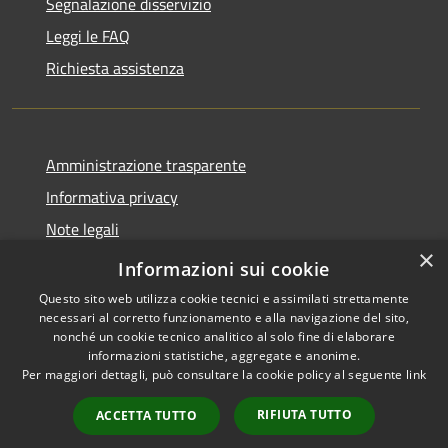
Segnalazione disservizio
Leggi le FAQ
Richiesta assistenza
Amministrazione trasparente
Informativa privacy
Note legali
×
Dichiarazione di accessibilità
Informazioni sui cookie
Questo sito web utilizza cookie tecnici e assimilati strettamente
necessari al corretto funzionamento e alla navigazione del sito,
nonché un cookie tecnico analitico al solo fine di elaborare
informazioni statistiche, aggregate e anonime.
RSS
Copyright © 2026 • Comune di
Per maggiori dettagli, può consultare la cookie policy al seguente
link
Accessibilità
Marcedusa • Powered by
Privacy
Municipium
Accesso
•
RIFIUTA TUTTO
ACCETTA TUTTO
Cookie
redazione