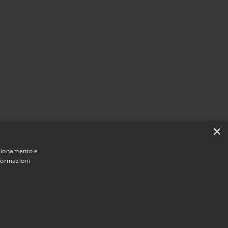
×
nzionamento e
nformazioni
Municipium
Accesso redazione
Marcedusa • Powered by
•