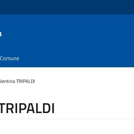
a
il Comune
alentina TRIPALDI
 TRIPALDI