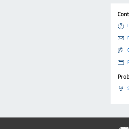
Cont
Prob