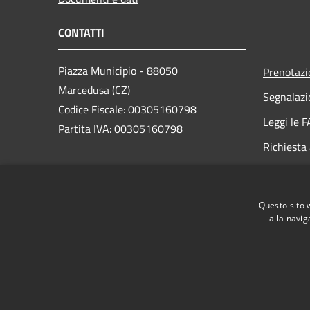
CONTATTI
Piazza Municipio - 88050
Prenotaz
Marcedusa (CZ)
Segnalazi
Codice Fiscale: 00305160798
Leggi le 
Partita IVA: 00305160798
Richiesta
PEC:
protocollo.marcedusa@asmepec.it
Questo sito 
Centralino Unico: +39 0961 932010
alla navig
RSS
Accessibilità
Privacy
Cookie
Mappa de