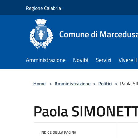
Salta al contenuto principale
Regione Calabria
Comune di Marcedus
Amministrazione
Novità
Servizi
Vivere 
Home
>
Amministrazione
>
Politici
>
Paola S
Paola SIMONETT
INDICE DELLA PAGINA