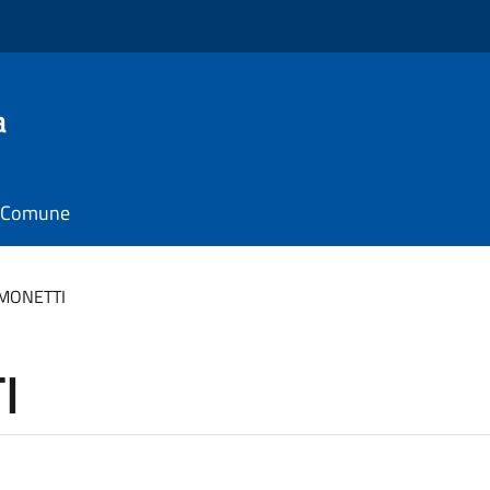
a
il Comune
IMONETTI
I