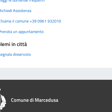
Richiedi Assistenza
Chiama il comune +39 0961 932010
Prenota un appuntamento
lemi in città
Segnala disservizio
Comune di Marcedusa