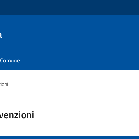
a
il Comune
zioni
vvenzioni