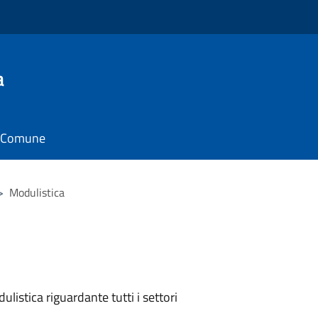
a
il Comune
>
Modulistica
listica riguardante tutti i settori