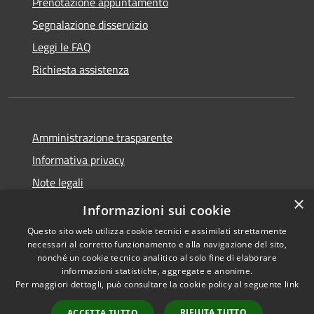
Prenotazione appuntamento
Segnalazione disservizio
Leggi le FAQ
Richiesta assistenza
Amministrazione trasparente
Informativa privacy
Note legali
×
Dichiarazione di accessibilità
Informazioni sui cookie
Questo sito web utilizza cookie tecnici e assimilati strettamente
necessari al corretto funzionamento e alla navigazione del sito,
nonché un cookie tecnico analitico al solo fine di elaborare
informazioni statistiche, aggregate e anonime.
RSS
Copyright © 2026 • Comune di
Per maggiori dettagli, può consultare la cookie policy al seguente
link
Accessibilità
Marcedusa • Powered by
Privacy
Municipium
Accesso
•
RIFIUTA TUTTO
ACCETTA TUTTO