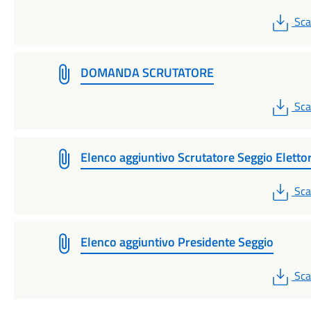
PD
Sca
DOMANDA SCRUTATORE
PD
Sca
Elenco aggiuntivo Scrutatore Seggio Eletto
PD
Sca
Elenco aggiuntivo Presidente Seggio
PD
Sca