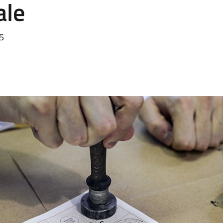
ale
25