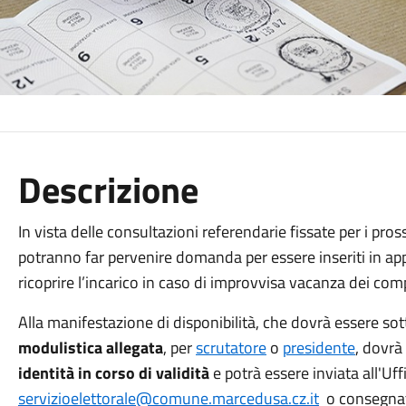
Descrizione
In vista delle consultazioni referendarie fissate per i pros
potranno far pervenire domanda per essere inseriti in ap
ricoprire l’incarico in caso di improvvisa vacanza dei co
Alla manifestazione di disponibilità, che dovrà essere sott
modulistica allegata
, per
scrutatore
o
presidente
, dovrà
identità in corso di validità
e potrà essere inviata all'Uffi
servizioelettorale@comune.marcedusa.cz.it
o consegnata 