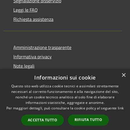
Segnalazione disservizio
Leggi le FAQ
Richiesta assistenza
Amministrazione trasparente
Informativa privacy
Note legali
×
Dichiarazione di accessibilità
Informazioni sui cookie
Questo sito web utilizza cookie tecnici e assimilati strettamente
necessari al corretto funzionamento e alla navigazione del sito,
nonché un cookie tecnico analitico al solo fine di elaborare
informazioni statistiche, aggregate e anonime.
RSS
Copyright © 2026 • Comune di
Per maggiori dettagli, può consultare la cookie policy al seguente
link
Accessibilità
Marcedusa • Powered by
Privacy
Municipium
Accesso
•
RIFIUTA TUTTO
ACCETTA TUTTO
Cookie
redazione